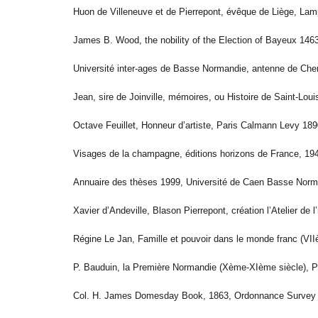
Huon de Villeneuve et de Pierrepont, évêque de Liège, Lam
James B. Wood, the nobility of the Election of Bayeux 1463
Université inter-ages de Basse Normandie, antenne de Cher
Jean, sire de Joinville, mémoires, ou Histoire de Saint-Loui
Octave Feuillet, Honneur d’artiste, Paris Calmann Levy 189
Visages de la champagne, éditions horizons de France, 19
Annuaire des thèses 1999, Université de Caen Basse Norma
Xavier d’Andeville, Blason Pierrepont, création l’Atelier de l
Régine Le Jan, Famille et pouvoir dans le monde franc (VII
P. Bauduin, la Première Normandie (Xème-XIème siècle), P
Col. H. James Domesday Book, 1863, Ordonnance Survey 