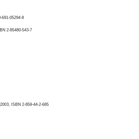
0-691-05294-8
SBN 2-85480-543-7
e 2003, ISBN 2-859-44-2-685