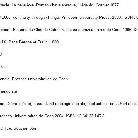
pagie, La belle Aye, Roman chevaleresque, Liège éd. Gothier 1877
-1666, continuity through change, Princeton universtity Press, 1980, ISBN : 
bourg, Blasons du Clos du Cotentin, presses universitaires de Caen 1996, I
s IX, Paris Berche et Tralin, 1880
0
45
ndie, Presses universitaires de Caen
’héraldiste
ème-Xème siècle), essai d’anthropologie sociale, publications de la Sorbonn
resses Universitaires de Caen 2004, ISBN : 2-84133-145-8
Office, Southampton