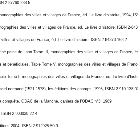
SBN 2-87760-288-5
monographies des villes et villages de France, éd. Le livre d’histoire, 1994, 
ographies des villes et villages de France, éd. Le livre d’histoire, ISBN 2-84
 villes et villages de France, éd. Le livre d’histoire, ISBN 2-84373-168-2
é pairie de Laon Tome III, monographies des villes et villages de France, éd
 et bénéficiales. Table Tome V, monographies des villes et villages de France
e Tome I, monographies des villes et villages de France, éd. Le livre d’hist
nard normand (1521-1578), les éditions des champs, 1995, ISBN 2-910-138-0
e la conquête, ODAC de la Manche, cahiers de l’ODAC n°3, 1989
5, ISBN 2-903039-22-4
itions 2004, ISBN 2-912925-50-9