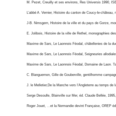
M. Pezet, Creuilly et ses environs, Res Universis 1990, I
L’abbé A. Vernier, Histoire du canton de Coucy-le-château, 
J-B. Nimsgern, Histoire de la ville et du pays de Gorze, mon
E. Jolibois, Histoire de la ville de Rethel, monographies des
Maxime de Sars, Le Laonnois Féodal, châtellenies de la duch
Maxime de Sars, Le Laonnois Féodal, Seigneuries allodiales
Maxime de Sars, Le Laonnois Féodal, Domaine de Laon. Tabl
C. Blanguernon, Gille de Gouberville, gentilhomme campag
J. le Melletier,De la Manche vers l’Angleterre au temps d
Serge Desoulle, Blainville sur Mer, éd. Claude Bellée, 199
Roger Jouet, …et la Normandie devint Française, OREP éd