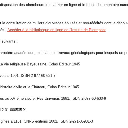
disposition des chercheurs le chartrier en ligne et le fonds documentaire numér
 la consultation de milliers d’ouvrages épuisés et non-réédités dont la décou
nés :
Accéder à la bibliothèque en ligne de l’Institut de Pierrepont
 suivants :
 caractère académique, excluant les travaux généalogiques pour lesquels un pe
a vie religieuse Bayeusaine, Colas Editeur 1945
versis 1991, ISBN 2-877-60-631-7
stoire civile et le Château, Colas Editeur 1945
ines au XVIème siècle, Res Universis 1991, ISBN 2-877-60-630-9
BN 2-01-000535-X
igines à 1151, CNRS éditions 2001, ISBN 2-271-05931-3