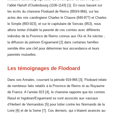
l’abbé Hariulf d’Oudenbourg (1106-1143) [1]. En nous basant sur
les écrits du chanoine Flodoard de Reims (893/4-966), sur les
actes des rois carolingiens Charles le Chauve (840-877) et Charles
le Simple (893-923), et sur le capitulaire de Servais (853), nous
allons tenter d’établir la parenté de ces comtes avec différents
individus de la Province de Reims connus aux IXe et Xe siècles ;
la diffusion du prénom Enguerrand [2] dans certaines familles
semble être une clef pour déterminer leur ascendance et leurs
parentés mutuelles.
Les témoignages de Flodoard
Dans ses Annales, couvrant la période 919-966 [3], Flodoard relate
de nombreux faits relatifs à la Province de Reims et au Royaume
de France. A l’année 923 [4], le chanoine rapporte que les comtes
Raoul et Ingobran/Enguerrand se sont associés aux vassaux
d’Herbert de Vermandois [5] pour lutter contre les Normands de la
Loire [6] et de la Seine [7]. Ces derniers, qui s’étaient avancés au-