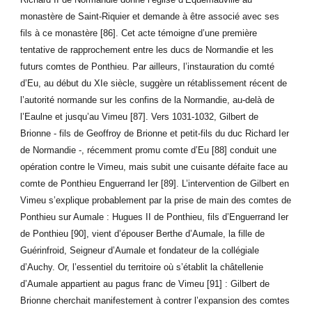
monastère de Saint-Riquier et demande à être associé avec ses
fils à ce monastère [86]. Cet acte témoigne d’une première
tentative de rapprochement entre les ducs de Normandie et les
futurs comtes de Ponthieu. Par ailleurs, l’instauration du comté
d’Eu, au début du XIe siècle, suggère un rétablissement récent de
l’autorité normande sur les confins de la Normandie, au-delà de
l’Eaulne et jusqu’au Vimeu [87]. Vers 1031-1032, Gilbert de
Brionne - fils de Geoffroy de Brionne et petit-fils du duc Richard Ier
de Normandie -, récemment promu comte d’Eu [88] conduit une
opération contre le Vimeu, mais subit une cuisante défaite face au
comte de Ponthieu Enguerrand Ier [89]. L’intervention de Gilbert en
Vimeu s’explique probablement par la prise de main des comtes de
Ponthieu sur Aumale : Hugues II de Ponthieu, fils d’Enguerrand Ier
de Ponthieu [90], vient d’épouser Berthe d’Aumale, la fille de
Guérinfroid, Seigneur d’Aumale et fondateur de la collégiale
d’Auchy. Or, l’essentiel du territoire où s’établit la châtellenie
d’Aumale appartient au pagus franc de Vimeu [91] : Gilbert de
Brionne cherchait manifestement à contrer l’expansion des comtes