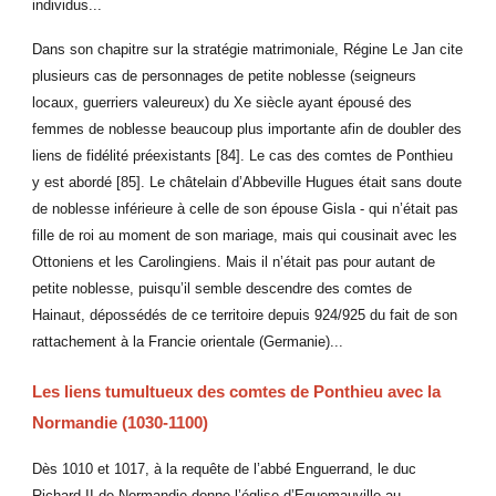
individus...
Dans son chapitre sur la stratégie matrimoniale, Régine Le Jan cite
plusieurs cas de personnages de petite noblesse (seigneurs
locaux, guerriers valeureux) du Xe siècle ayant épousé des
femmes de noblesse beaucoup plus importante afin de doubler des
liens de fidélité préexistants [84]. Le cas des comtes de Ponthieu
y est abordé [85]. Le châtelain d’Abbeville Hugues était sans doute
de noblesse inférieure à celle de son épouse Gisla - qui n’était pas
fille de roi au moment de son mariage, mais qui cousinait avec les
Ottoniens et les Carolingiens. Mais il n’était pas pour autant de
petite noblesse, puisqu’il semble descendre des comtes de
Hainaut, dépossédés de ce territoire depuis 924/925 du fait de son
rattachement à la Francie orientale (Germanie)...
Les liens tumultueux des comtes de Ponthieu avec la
Normandie (1030-1100)
Dès 1010 et 1017, à la requête de l’abbé Enguerrand, le duc
Richard II de Normandie donne l’église d’Equemauville au