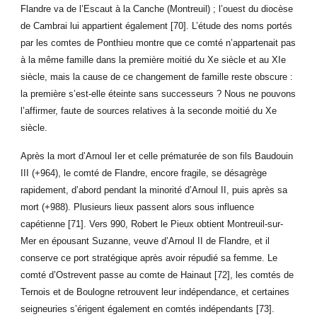
Flandre va de l’Escaut à la Canche (Montreuil) ; l’ouest du diocèse
de Cambrai lui appartient également [70]. L’étude des noms portés
par les comtes de Ponthieu montre que ce comté n’appartenait pas
à la même famille dans la première moitié du Xe siècle et au XIe
siècle, mais la cause de ce changement de famille reste obscure :
la première s’est-elle éteinte sans successeurs ? Nous ne pouvons
l’affirmer, faute de sources relatives à la seconde moitié du Xe
siècle.
Après la mort d’Arnoul Ier et celle prématurée de son fils Baudouin
III (+964), le comté de Flandre, encore fragile, se désagrège
rapidement, d’abord pendant la minorité d’Arnoul II, puis après sa
mort (+988). Plusieurs lieux passent alors sous influence
capétienne [71]. Vers 990, Robert le Pieux obtient Montreuil-sur-
Mer en épousant Suzanne, veuve d’Arnoul II de Flandre, et il
conserve ce port stratégique après avoir répudié sa femme. Le
comté d’Ostrevent passe au comte de Hainaut [72], les comtés de
Ternois et de Boulogne retrouvent leur indépendance, et certaines
seigneuries s’érigent également en comtés indépendants [73].