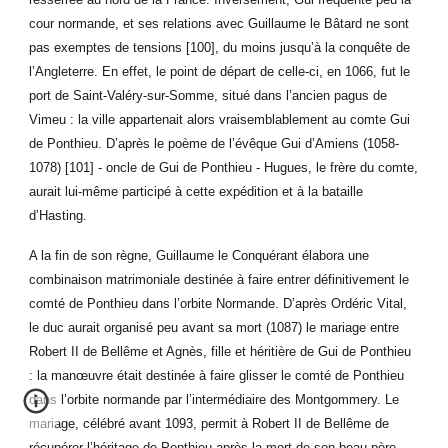
cour normande, et ses relations avec Guillaume le Bâtard ne sont
pas exemptes de tensions [100], du moins jusqu’à la conquête de
l’Angleterre. En effet, le point de départ de celle-ci, en 1066, fut le
port de Saint-Valéry-sur-Somme, situé dans l’ancien pagus de
Vimeu : la ville appartenait alors vraisemblablement au comte Gui
de Ponthieu. D’après le poème de l’évêque Gui d’Amiens (1058-
1078) [101] - oncle de Gui de Ponthieu - Hugues, le frère du comte,
aurait lui-même participé à cette expédition et à la bataille
d’Hasting.
A la fin de son règne, Guillaume le Conquérant élabora une
combinaison matrimoniale destinée à faire entrer définitivement le
comté de Ponthieu dans l’orbite Normande. D’après Ordéric Vital,
le duc aurait organisé peu avant sa mort (1087) le mariage entre
Robert II de Bellême et Agnès, fille et héritière de Gui de Ponthieu
: la manœuvre était destinée à faire glisser le comté de Ponthieu
dans l’orbite normande par l’intermédiaire des Montgommery. Le
mariage, célébré avant 1093, permit à Robert II de Bellême de
récupérer l’héritage de Ponthieu après la mort de son beau-père,