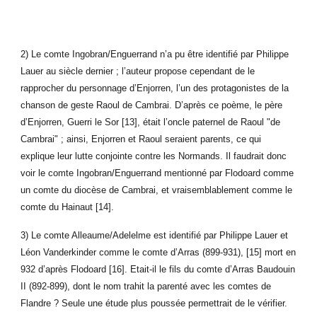
2) Le comte Ingobran/Enguerrand n’a pu être identifié par Philippe
Lauer au siècle dernier ; l’auteur propose cependant de le
rapprocher du personnage d’Enjorren, l’un des protagonistes de la
chanson de geste Raoul de Cambrai. D’après ce poème, le père
d’Enjorren, Guerri le Sor [13], était l’oncle paternel de Raoul "de
Cambrai" ; ainsi, Enjorren et Raoul seraient parents, ce qui
explique leur lutte conjointe contre les Normands. Il faudrait donc
voir le comte Ingobran/Enguerrand mentionné par Flodoard comme
un comte du diocèse de Cambrai, et vraisemblablement comme le
comte du Hainaut [14].
3) Le comte Alleaume/Adelelme est identifié par Philippe Lauer et
Léon Vanderkinder comme le comte d’Arras (899-931), [15] mort en
932 d’après Flodoard [16]. Etait-il le fils du comte d’Arras Baudouin
II (892-899), dont le nom trahit la parenté avec les comtes de
Flandre ? Seule une étude plus poussée permettrait de le vérifier.