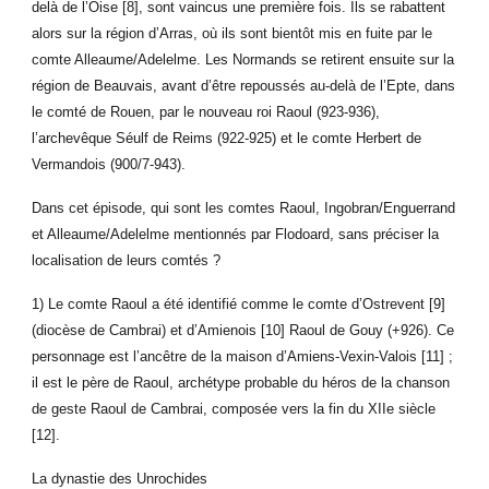
delà de l’Oise [8], sont vaincus une première fois. Ils se rabattent
alors sur la région d’Arras, où ils sont bientôt mis en fuite par le
comte Alleaume/Adelelme. Les Normands se retirent ensuite sur la
région de Beauvais, avant d’être repoussés au-delà de l’Epte, dans
le comté de Rouen, par le nouveau roi Raoul (923-936),
l’archevêque Séulf de Reims (922-925) et le comte Herbert de
Vermandois (900/7-943).
Dans cet épisode, qui sont les comtes Raoul, Ingobran/Enguerrand
et Alleaume/Adelelme mentionnés par Flodoard, sans préciser la
localisation de leurs comtés ?
1) Le comte Raoul a été identifié comme le comte d’Ostrevent [9]
(diocèse de Cambrai) et d’Amienois [10] Raoul de Gouy (+926). Ce
personnage est l’ancêtre de la maison d’Amiens-Vexin-Valois [11] ;
il est le père de Raoul, archétype probable du héros de la chanson
de geste Raoul de Cambrai, composée vers la fin du XIIe siècle
[12].
La dynastie des Unrochides