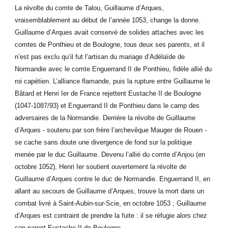
La révolte du comte de Talou, Guillaume d’Arques,
vraisemblablement au début de l’année 1053, change la donne.
Guillaume d’Arques avait conservé de solides attaches avec les
comtes de Ponthieu et de Boulogne, tous deux ses parents, et il
n’est pas exclu qu’il fut l’artisan du mariage d’Adélaïde de
Normandie avec le comte Enguerrand II de Ponthieu, fidèle allié du
roi capétien. L’alliance flamande, puis la rupture entre Guillaume le
Bâtard et Henri Ier de France rejettent Eustache II de Boulogne
(1047-1087/93) et Enguerrand II de Ponthieu dans le camp des
adversaires de la Normandie. Derrière la révolte de Guillaume
d’Arques - soutenu par son frère l’archevêque Mauger de Rouen -
se cache sans doute une divergence de fond sur la politique
menée par le duc Guillaume. Devenu l’allié du comte d’Anjou (en
octobre 1052), Henri Ier soutient ouvertement la révolte de
Guillaume d’Arques contre le duc de Normandie. Enguerrand II, en
allant au secours de Guillaume d’Arques, trouve la mort dans un
combat livré à Saint-Aubin-sur-Scie, en octobre 1053 ; Guillaume
d’Arques est contraint de prendre la fuite : il se réfugie alors chez
son parent Eustache II de Boulogne.