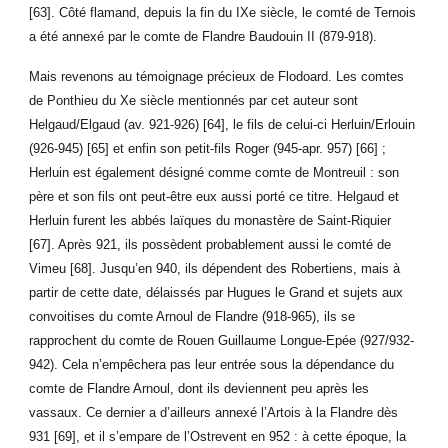
[63]. Côté flamand, depuis la fin du IXe siècle, le comté de Ternois
a été annexé par le comte de Flandre Baudouin II (879-918).
Mais revenons au témoignage précieux de Flodoard. Les comtes
de Ponthieu du Xe siècle mentionnés par cet auteur sont
Helgaud/Elgaud (av. 921-926) [64], le fils de celui-ci Herluin/Erlouin
(926-945) [65] et enfin son petit-fils Roger (945-apr. 957) [66] ;
Herluin est également désigné comme comte de Montreuil : son
père et son fils ont peut-être eux aussi porté ce titre. Helgaud et
Herluin furent les abbés laïques du monastère de Saint-Riquier
[67]. Après 921, ils possèdent probablement aussi le comté de
Vimeu [68]. Jusqu’en 940, ils dépendent des Robertiens, mais à
partir de cette date, délaissés par Hugues le Grand et sujets aux
convoitises du comte Arnoul de Flandre (918-965), ils se
rapprochent du comte de Rouen Guillaume Longue-Epée (927/932-
942). Cela n’empêchera pas leur entrée sous la dépendance du
comte de Flandre Arnoul, dont ils deviennent peu après les
vassaux. Ce dernier a d’ailleurs annexé l’Artois à la Flandre dès
931 [69], et il s’empare de l’Ostrevent en 952 : à cette époque, la