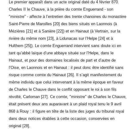
Le premier apparaît dans un acte original daté du 4 février 870.
Charles II le Chauve, à la prière du comte Enguerrand - son
"ministre" - affecte à l’entretien des trente chanoines du monastère
Saint-Pierre de Maroilles [20] des biens situés en Laonnois (à
Mézières [21] et à Sanière [22]) et en Hainaut (à Vertrain, sur la
rivière du même nom [23], à Lidunacas sur l’Helpe [24] et à
Hulthem [25]). Le comte Enguerrand intervient sans doute ici en
tant qu’abbé laïque d’une abbaye située sur l’Helpe, dans le
Hainaut, et pour des domaines localisés de part et d’autre de
l’Oise, en Laonnois et en Hainaut : il peut donc être identifié sans
risque comme comte du Hainaut [26]. Il s’agit manifestement du
même individu que celui intervenant à la même époque en faveur
de Charles le Chauve dans le conflit opposant le roi à son fils
révolté, Carloman [27]. Ce comte, "ministre" de Charles le Chauve,
était présent deux ans auparavant à un plaid royal tenu le 9 avril
868 à Rouy : il figure en tête de la liste des juges du tribunal royal
dans deux notices établies à cette occasion, conservées en
original [28].