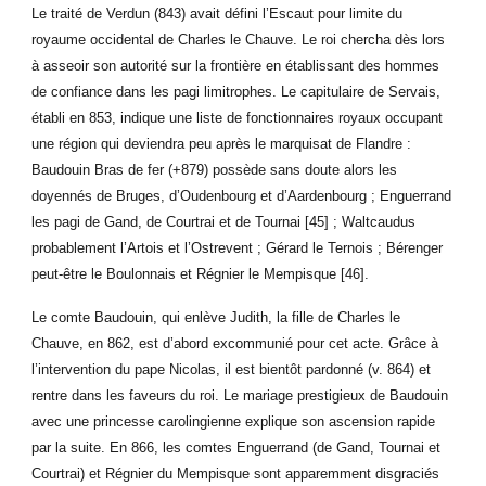
Le traité de Verdun (843) avait défini l’Escaut pour limite du
royaume occidental de Charles le Chauve. Le roi chercha dès lors
à asseoir son autorité sur la frontière en établissant des hommes
de confiance dans les pagi limitrophes. Le capitulaire de Servais,
établi en 853, indique une liste de fonctionnaires royaux occupant
une région qui deviendra peu après le marquisat de Flandre :
Baudouin Bras de fer (+879) possède sans doute alors les
doyennés de Bruges, d’Oudenbourg et d’Aardenbourg ; Enguerrand
les pagi de Gand, de Courtrai et de Tournai [45] ; Waltcaudus
probablement l’Artois et l’Ostrevent ; Gérard le Ternois ; Bérenger
peut-être le Boulonnais et Régnier le Mempisque [46].
Le comte Baudouin, qui enlève Judith, la fille de Charles le
Chauve, en 862, est d’abord excommunié pour cet acte. Grâce à
l’intervention du pape Nicolas, il est bientôt pardonné (v. 864) et
rentre dans les faveurs du roi. Le mariage prestigieux de Baudouin
avec une princesse carolingienne explique son ascension rapide
par la suite. En 866, les comtes Enguerrand (de Gand, Tournai et
Courtrai) et Régnier du Mempisque sont apparemment disgraciés