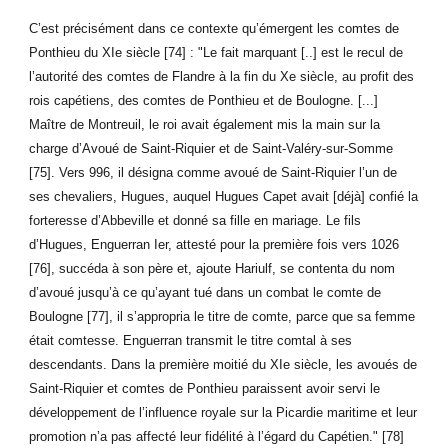
C’est précisément dans ce contexte qu’émergent les comtes de
Ponthieu du XIe siècle [74] : "Le fait marquant [..] est le recul de
l’autorité des comtes de Flandre à la fin du Xe siècle, au profit des
rois capétiens, des comtes de Ponthieu et de Boulogne. [...]
Maître de Montreuil, le roi avait également mis la main sur la
charge d’Avoué de Saint-Riquier et de Saint-Valéry-sur-Somme
[75]. Vers 996, il désigna comme avoué de Saint-Riquier l’un de
ses chevaliers, Hugues, auquel Hugues Capet avait [déjà] confié la
forteresse d’Abbeville et donné sa fille en mariage. Le fils
d’Hugues, Enguerran Ier, attesté pour la première fois vers 1026
[76], succéda à son père et, ajoute Hariulf, se contenta du nom
d’avoué jusqu’à ce qu’ayant tué dans un combat le comte de
Boulogne [77], il s’appropria le titre de comte, parce que sa femme
était comtesse. Enguerran transmit le titre comtal à ses
descendants. Dans la première moitié du XIe siècle, les avoués de
Saint-Riquier et comtes de Ponthieu paraissent avoir servi le
développement de l’influence royale sur la Picardie maritime et leur
promotion n’a pas affecté leur fidélité à l’égard du Capétien." [78]