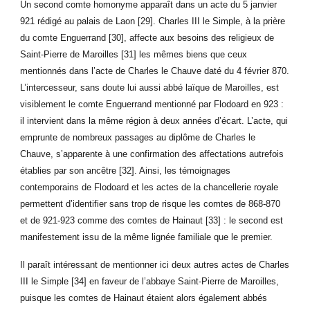
Un second comte homonyme apparaît dans un acte du 5 janvier
921 rédigé au palais de Laon [29]. Charles III le Simple, à la prière
du comte Enguerrand [30], affecte aux besoins des religieux de
Saint-Pierre de Maroilles [31] les mêmes biens que ceux
mentionnés dans l’acte de Charles le Chauve daté du 4 février 870.
L’intercesseur, sans doute lui aussi abbé laïque de Maroilles, est
visiblement le comte Enguerrand mentionné par Flodoard en 923 :
il intervient dans la même région à deux années d’écart. L’acte, qui
emprunte de nombreux passages au diplôme de Charles le
Chauve, s’apparente à une confirmation des affectations autrefois
établies par son ancêtre [32]. Ainsi, les témoignages
contemporains de Flodoard et les actes de la chancellerie royale
permettent d’identifier sans trop de risque les comtes de 868-870
et de 921-923 comme des comtes de Hainaut [33] : le second est
manifestement issu de la même lignée familiale que le premier.
Il paraît intéressant de mentionner ici deux autres actes de Charles
III le Simple [34] en faveur de l’abbaye Saint-Pierre de Maroilles,
puisque les comtes de Hainaut étaient alors également abbés