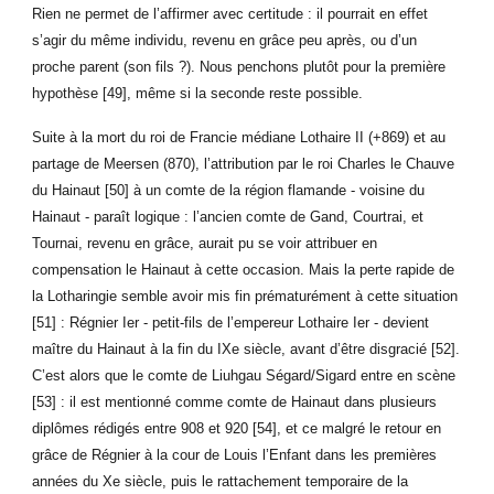
Rien ne permet de l’affirmer avec certitude : il pourrait en effet
s’agir du même individu, revenu en grâce peu après, ou d’un
proche parent (son fils ?). Nous penchons plutôt pour la première
hypothèse [49], même si la seconde reste possible.
Suite à la mort du roi de Francie médiane Lothaire II (+869) et au
partage de Meersen (870), l’attribution par le roi Charles le Chauve
du Hainaut [50] à un comte de la région flamande - voisine du
Hainaut - paraît logique : l’ancien comte de Gand, Courtrai, et
Tournai, revenu en grâce, aurait pu se voir attribuer en
compensation le Hainaut à cette occasion. Mais la perte rapide de
la Lotharingie semble avoir mis fin prématurément à cette situation
[51] : Régnier Ier - petit-fils de l’empereur Lothaire Ier - devient
maître du Hainaut à la fin du IXe siècle, avant d’être disgracié [52].
C’est alors que le comte de Liuhgau Ségard/Sigard entre en scène
[53] : il est mentionné comme comte de Hainaut dans plusieurs
diplômes rédigés entre 908 et 920 [54], et ce malgré le retour en
grâce de Régnier à la cour de Louis l’Enfant dans les premières
années du Xe siècle, puis le rattachement temporaire de la