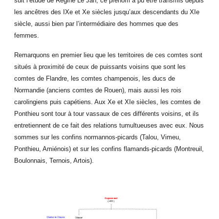
suit l’étude de Régine Le Jan, ce prénom a pu être transmis depuis
les ancêtres des IXe et Xe siècles jusqu’aux descendants du XIe
siècle, aussi bien par l’intermédiaire des hommes que des
femmes.
Remarquons en premier lieu que les territoires de ces comtes sont
situés à proximité de ceux de puissants voisins que sont les
comtes de Flandre, les comtes champenois, les ducs de
Normandie (anciens comtes de Rouen), mais aussi les rois
carolingiens puis capétiens. Aux Xe et XIe siècles, les comtes de
Ponthieu sont tour à tour vassaux de ces différents voisins, et ils
entretiennent de ce fait des relations tumultueuses avec eux. Nous
sommes sur les confins normannos-picards (Talou, Vimeu,
Ponthieu, Amiénois) et sur les confins flamands-picards (Montreuil,
Boulonnais, Ternois, Artois).