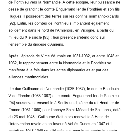
de Ponthieu vers la Normandie. A cette époque, leur puissance ne
cesse de grandir ; le comte Enguerrand Ier de Ponthieu et son fils
Hugues II possèdent des terres sur les confins normanno-picards
[92]. Enfin, les comtes de Ponthieu s’implantent également
solidement dans le nord de l’Amiénois, en Vicogne, à partir du
milieu du XIe siècle [93] : leur présence s’étend donc sur
l’ensemble du diocèse d’Amiens.
Après l’épisode de Vimeu/Aumale en 1031-1032, et entre 1048 et
1052, le rapprochement entre la Normandie et le Ponthieu se
manifeste à la fois dans les actes diplomatiques et par des
alliances matrimoniales :
Le duc Guillaume de Normandie (1035-1087), le comte Baudouin
V de Flandre (1035-1067) et le comte Enguerrand Ier de Ponthieu
[94] souscrivent ensemble à Senlis un diplôme du roi Henri Ier de
France (1031-1060) pour l’abbaye Saint-Médard-de-Soissons, daté
du 23 mai 1048 : Guillaume était alors redevable à Henri de
l’intervention royale en sa faveur à Val-ès-Dunes en 1047 et il
restait en 1048-1049 un allié précieux pour le roi contre le comte