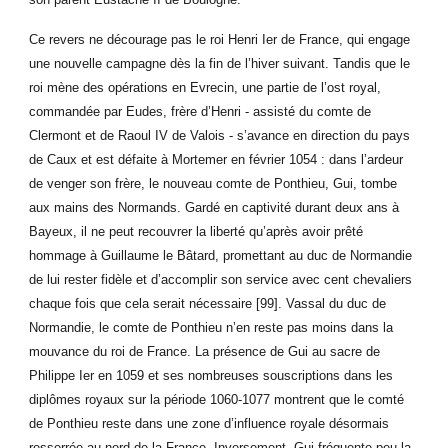
Ce revers ne décourage pas le roi Henri Ier de France, qui engage
une nouvelle campagne dès la fin de l’hiver suivant. Tandis que le
roi mène des opérations en Evrecin, une partie de l’ost royal,
commandée par Eudes, frère d’Henri - assisté du comte de
Clermont et de Raoul IV de Valois - s’avance en direction du pays
de Caux et est défaite à Mortemer en février 1054 : dans l’ardeur
de venger son frère, le nouveau comte de Ponthieu, Gui, tombe
aux mains des Normands. Gardé en captivité durant deux ans à
Bayeux, il ne peut recouvrer la liberté qu’après avoir prêté
hommage à Guillaume le Bâtard, promettant au duc de Normandie
de lui rester fidèle et d’accomplir son service avec cent chevaliers
chaque fois que cela serait nécessaire [99]. Vassal du duc de
Normandie, le comte de Ponthieu n’en reste pas moins dans la
mouvance du roi de France. La présence de Gui au sacre de
Philippe Ier en 1059 et ses nombreuses souscriptions dans les
diplômes royaux sur la période 1060-1077 montrent que le comté
de Ponthieu reste dans une zone d’influence royale désormais
resserrée au nord de la France. Inversement, Gui fréquente peu la