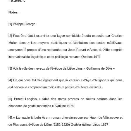
l’auteur.
Notes :
[1] Philippe George
[2] Peut-être faut-il examiner une façon semblable à celle exposée par Charles
Muller dans « Les moyens statistiques et l’attribution des textes médiévaux
anonymes à propos d’une recherche sur Jean Renart » Actes du XIIIe congrès
international de linguistique et de philologie romane, Quebec 1971
[3] Voir le rôle des neveux de l’évêque de Liège dans « Guillaume de Dôle »
[4] Ce qui nous fait dire également que la version « d’Aye d’Avignon » qui nous
est parvenue comprend au moins deux parties d’auteurs distincts.
[5] Ernest Langlois « table des noms propres de toutes natures dans les
chansons de geste imprimées » Slatkine 1974
[6] « Lampagie la belle Aye » roman chevaleresque par Huon de Ville neuve et
de Pierrepont évêque de Liège (1152-1220) Gothier éditeur Liège 1877