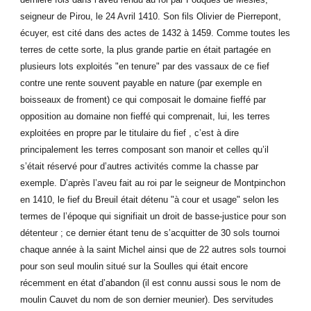
seigneur de Pirou, le 24 Avril 1410. Son fils Olivier de Pierrepont,
écuyer, est cité dans des actes de 1432 à 1459. Comme toutes les
terres de cette sorte, la plus grande partie en était partagée en
plusieurs lots exploités "en tenure" par des vassaux de ce fief
contre une rente souvent payable en nature (par exemple en
boisseaux de froment) ce qui composait le domaine fieffé par
opposition au domaine non fieffé qui comprenait, lui, les terres
exploitées en propre par le titulaire du fief , c’est à dire
principalement les terres composant son manoir et celles qu’il
s’était réservé pour d’autres activités comme la chasse par
exemple. D’après l’aveu fait au roi par le seigneur de Montpinchon
en 1410, le fief du Breuil était détenu "à cour et usage" selon les
termes de l’époque qui signifiait un droit de basse-justice pour son
détenteur ; ce dernier étant tenu de s’acquitter de 30 sols tournoi
chaque année à la saint Michel ainsi que de 22 autres sols tournoi
pour son seul moulin situé sur la Soulles qui était encore
récemment en état d’abandon (il est connu aussi sous le nom de
moulin Cauvet du nom de son dernier meunier). Des servitudes