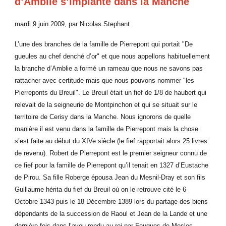
d’Amblie s’implante dans la Manche
mardi 9 juin 2009, par Nicolas Stephant
L’une des branches de la famille de Pierrepont qui portait "De
gueules au chef denché d’or" et que nous appellons habituellement
la branche d’Amblie a formé un rameau que nous ne savons pas
rattacher avec certitude mais que nous pouvons nommer "les
Pierreponts du Breuil". Le Breuil était un fief de 1/8 de haubert qui
relevait de la seigneurie de Montpinchon et qui se situait sur le
territoire de Cerisy dans la Manche. Nous ignorons de quelle
manière il est venu dans la famille de Pierrepont mais la chose
s’est faite au début du XIVe siècle (le fief rapportait alors 25 livres
de revenu). Robert de Pierrepont est le premier seigneur connu de
ce fief pour la famille de Pierrepont qu’il tenait en 1327 d’Eustache
de Pirou. Sa fille Roberge épousa Jean du Mesnil-Dray et son fils
Guillaume hérita du fief du Breuil où on le retrouve cité le 6
Octobre 1343 puis le 18 Décembre 1389 lors du partage des biens
dépendants de la succession de Raoul et Jean de la Lande et une
dernière fois dans l’aveu rendu au roi par Fouques de Mesles,