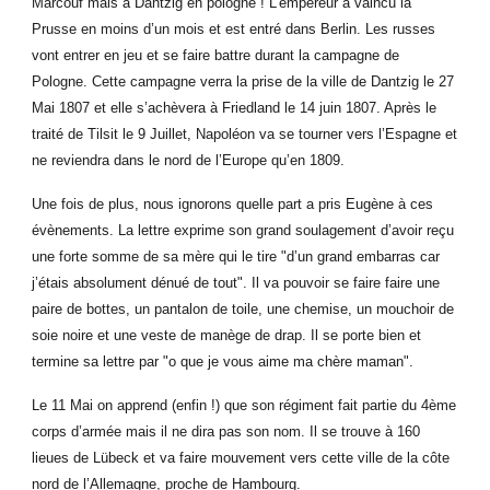
Marcouf mais à Dantzig en pologne ! L’empereur a vaincu la
Prusse en moins d’un mois et est entré dans Berlin. Les russes
vont entrer en jeu et se faire battre durant la campagne de
Pologne. Cette campagne verra la prise de la ville de Dantzig le 27
Mai 1807 et elle s’achèvera à Friedland le 14 juin 1807. Après le
traité de Tilsit le 9 Juillet, Napoléon va se tourner vers l’Espagne et
ne reviendra dans le nord de l’Europe qu’en 1809.
Une fois de plus, nous ignorons quelle part a pris Eugène à ces
évènements. La lettre exprime son grand soulagement d’avoir reçu
une forte somme de sa mère qui le tire "d’un grand embarras car
j’étais absolument dénué de tout". Il va pouvoir se faire faire une
paire de bottes, un pantalon de toile, une chemise, un mouchoir de
soie noire et une veste de manège de drap. Il se porte bien et
termine sa lettre par "o que je vous aime ma chère maman".
Le 11 Mai on apprend (enfin !) que son régiment fait partie du 4ème
corps d’armée mais il ne dira pas son nom. Il se trouve à 160
lieues de Lübeck et va faire mouvement vers cette ville de la côte
nord de l’Allemagne, proche de Hambourg.