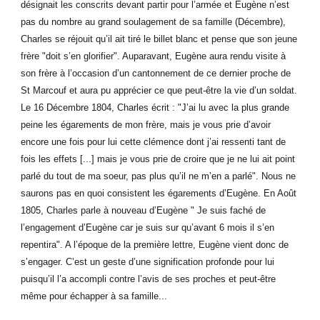
désignait les conscrits devant partir pour l’armée et Eugène n’est
pas du nombre au grand soulagement de sa famille (Décembre),
Charles se réjouit qu’il ait tiré le billet blanc et pense que son jeune
frère "doit s’en glorifier". Auparavant, Eugène aura rendu visite à
son frère à l’occasion d’un cantonnement de ce dernier proche de
St Marcouf et aura pu apprécier ce que peut-être la vie d’un soldat.
Le 16 Décembre 1804, Charles écrit : "J’ai lu avec la plus grande
peine les égarements de mon frère, mais je vous prie d’avoir
encore une fois pour lui cette clémence dont j’ai ressenti tant de
fois les effets [...] mais je vous prie de croire que je ne lui ait point
parlé du tout de ma soeur, pas plus qu’il ne m’en a parlé". Nous ne
saurons pas en quoi consistent les égarements d’Eugène. En Août
1805, Charles parle à nouveau d’Eugène " Je suis faché de
l’engagement d’Eugène car je suis sur qu’avant 6 mois il s’en
repentira". A l’époque de la première lettre, Eugène vient donc de
s’engager. C’est un geste d’une signification profonde pour lui
puisqu’il l’a accompli contre l’avis de ses proches et peut-être
même pour échapper à sa famille...