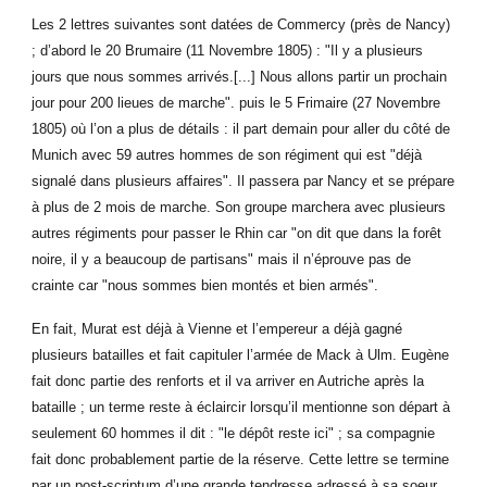
Les 2 lettres suivantes sont datées de Commercy (près de Nancy)
; d’abord le 20 Brumaire (11 Novembre 1805) : "Il y a plusieurs
jours que nous sommes arrivés.[...] Nous allons partir un prochain
jour pour 200 lieues de marche". puis le 5 Frimaire (27 Novembre
1805) où l’on a plus de détails : il part demain pour aller du côté de
Munich avec 59 autres hommes de son régiment qui est "déjà
signalé dans plusieurs affaires". Il passera par Nancy et se prépare
à plus de 2 mois de marche. Son groupe marchera avec plusieurs
autres régiments pour passer le Rhin car "on dit que dans la forêt
noire, il y a beaucoup de partisans" mais il n’éprouve pas de
crainte car "nous sommes bien montés et bien armés".
En fait, Murat est déjà à Vienne et l’empereur a déjà gagné
plusieurs batailles et fait capituler l’armée de Mack à Ulm. Eugène
fait donc partie des renforts et il va arriver en Autriche après la
bataille ; un terme reste à éclaircir lorsqu’il mentionne son départ à
seulement 60 hommes il dit : "le dépôt reste ici" ; sa compagnie
fait donc probablement partie de la réserve. Cette lettre se termine
par un post-scriptum d’une grande tendresse adressé à sa soeur