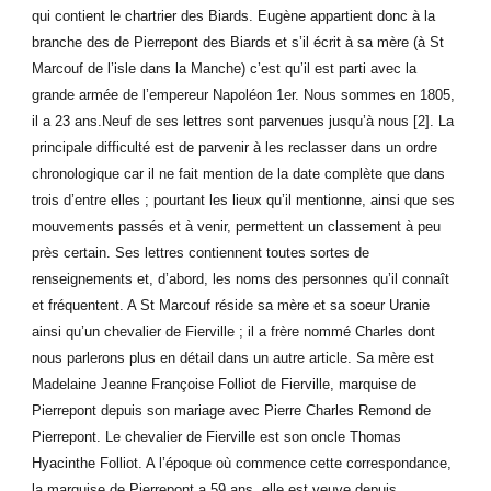
qui contient le chartrier des Biards. Eugène appartient donc à la
branche des de Pierrepont des Biards et s’il écrit à sa mère (à St
Marcouf de l’isle dans la Manche) c’est qu’il est parti avec la
grande armée de l’empereur Napoléon 1er. Nous sommes en 1805,
il a 23 ans.Neuf de ses lettres sont parvenues jusqu’à nous [2]. La
principale difficulté est de parvenir à les reclasser dans un ordre
chronologique car il ne fait mention de la date complète que dans
trois d’entre elles ; pourtant les lieux qu’il mentionne, ainsi que ses
mouvements passés et à venir, permettent un classement à peu
près certain. Ses lettres contiennent toutes sortes de
renseignements et, d’abord, les noms des personnes qu’il connaît
et fréquentent. A St Marcouf réside sa mère et sa soeur Uranie
ainsi qu’un chevalier de Fierville ; il a frère nommé Charles dont
nous parlerons plus en détail dans un autre article. Sa mère est
Madelaine Jeanne Françoise Folliot de Fierville, marquise de
Pierrepont depuis son mariage avec Pierre Charles Remond de
Pierrepont. Le chevalier de Fierville est son oncle Thomas
Hyacinthe Folliot. A l’époque où commence cette correspondance,
la marquise de Pierrepont a 59 ans, elle est veuve depuis