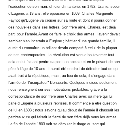
l’exécution de son mari, officier d’infanterie, en 1792. Uranie, soeur
d’Eugène, a 19 ans, elle épousera en 1809, Charles Marguerite
Faynot qu’Eugène va croiser sur sa route et dont il pourra donner
des nouvelles dans ses lettres. Son frère aîné, Charles, est déjà
parti pour l’armée.Avant de faire le choix des armes, l’avenir devait
sembler bien incertain à Eugène ; héritier d’une grande famille, il
aurait du connaître un brillant destin comparé à celui de la plupart
de ses contemporains. La révolution est venue bouleverser tout
cela en lui faisant perdre sa position sociale et en le privant de son
père à l’âge de 10 ans. Il aurait été en droit de détester tout ce qui
avait trait à la république, mais, au lieu de cela, il s’engage dans
l’armée de "l’usurpateur" Bonaparte. Quelques indices seulement
nous renseignent sur ses motivations probables, grâce à la
correspondance de son frère ainé Charles avec sa mère qui lui
parle d’Eugène à plusieurs reprises. Il commence à être question
de lui en 1803 ; nous savons qu’au début de l’année il chassait les
perdreaux ce qui faisait la fierté de son frère déjà sous les armes.
La fin de l’année 1803 voit se dérouler le tirage au sort qui